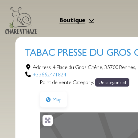
Aller
au
contenu
Boutique
TABAC PRESSE DU GROS 
Address:
4 Place du Gros Chêne
,
35700
Rennes
,
+33662471824
Point de vente Category:
Uncategorized
Map