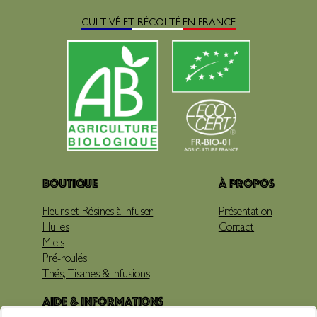
CULTIVÉ ET RÉCOLTÉ EN FRANCE
Boutique
À propos
Fleurs et Résines à infuser
Présentation
Huiles
Contact
Miels
Pré-roulés
Thés, Tisanes & Infusions
Aide & Informations