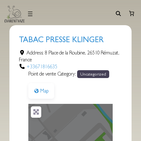
Aller
au
contenu
TABAC PRESSE KLINGER
Address:
8 Place de la Roubine
,
26510
Rémuzat
,
France
+33671816635
Point de vente Category:
Uncategorized
Map