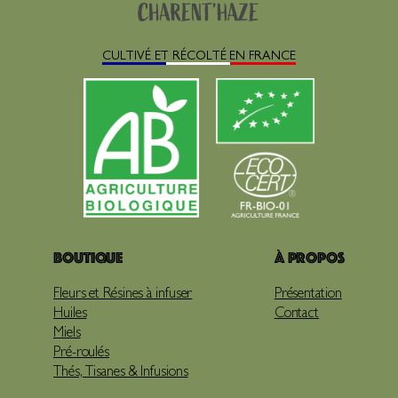
CULTIVÉ ET RÉCOLTÉ EN FRANCE
Boutique
À propos
Fleurs et Résines à infuser
Présentation
Huiles
Contact
Miels
Pré-roulés
Thés, Tisanes & Infusions