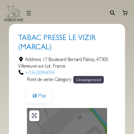
Aller
au
contenu
TABAC PRESSE LE VIZIR
(MARCAL)
Address:
17 Boulevard Bernard Palissy
,
47300
Villeneuve-sur-Lot
,
France
+33628096096
Point de vente Category:
Uncategorized
Map