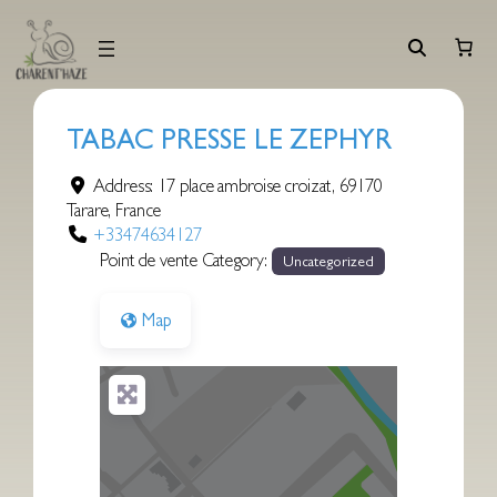
Aller
au
contenu
TABAC PRESSE LE ZEPHYR
Address:
17 place ambroise croizat
,
69170
Tarare
,
France
+33474634127
Point de vente Category:
Uncategorized
Map