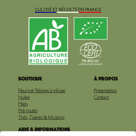
CULTIVÉ ET RÉCOLTÉ EN FRANCE
Boutique
À propos
Fleurs et Résines à infuser
Présentation
Huiles
Contact
Miels
Pré-roulés
Thés, Tisanes & Infusions
Aide & Informations