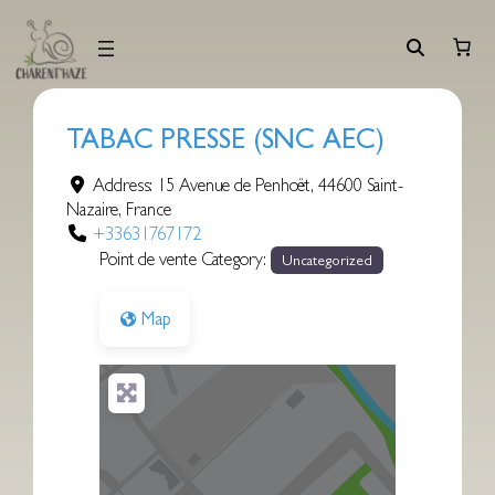
Aller
au
contenu
TABAC PRESSE (SNC AEC)
Address:
15 Avenue de Penhoët
,
44600
Saint-
Nazaire
,
France
+33631767172
Point de vente Category:
Uncategorized
Map