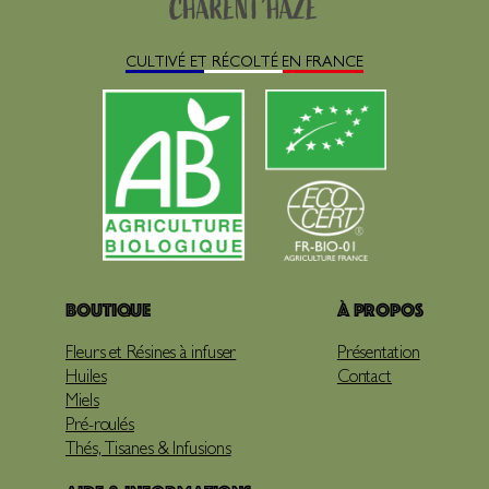
CULTIVÉ ET RÉCOLTÉ EN FRANCE
Boutique
À propos
Fleurs et Résines à infuser
Présentation
Huiles
Contact
Miels
Pré-roulés
Thés, Tisanes & Infusions