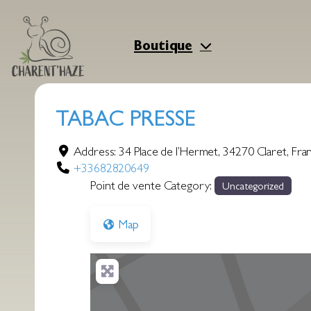
Aller
au
contenu
Boutique
TABAC PRESSE
Address:
34 Place de l’Hermet
,
34270
Claret
,
Fra
+33682820649
Point de vente Category:
Uncategorized
Map