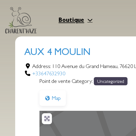
Aller
au
contenu
Boutique
AUX 4 MOULIN
Address:
110 Avenue du Grand Hameau
,
76620
+33647632930
Point de vente Category:
Uncategorized
Map