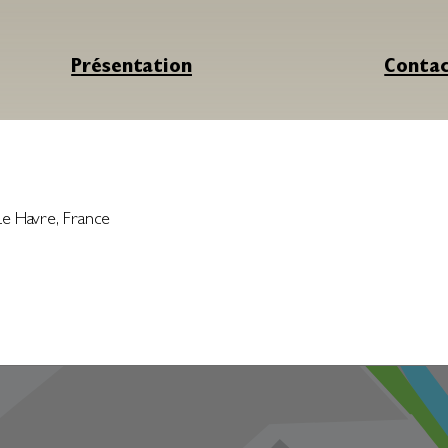
Présentation
Conta
Le Havre
,
France