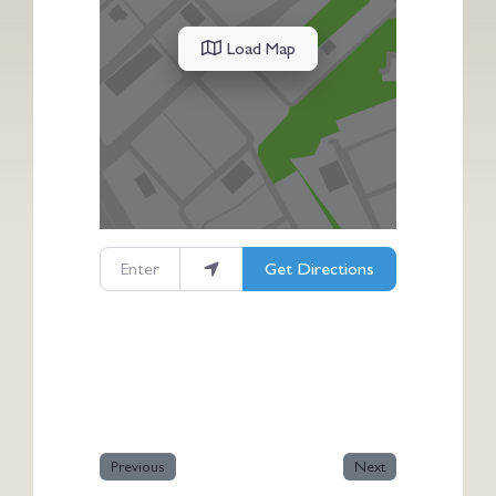
Load Map
Enter your location
Get Directions
Previous
Next