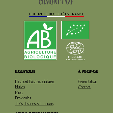
CULTIVÉ ET RÉCOLTÉ EN FRANCE
Boutique
À propos
Fleurs et Résines à infuser
Présentation
Huiles
Contact
Miels
Pré-roulés
Thés, Tisanes & Infusions