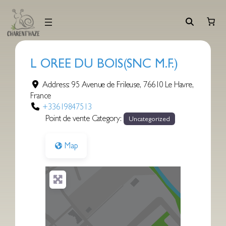
Aller
au
contenu
L OREE DU BOIS(SNC M.F.)
Address:
95 Avenue de Frileuse
,
76610
Le Havre
,
France
+33619847513
Point de vente Category:
Uncategorized
Map