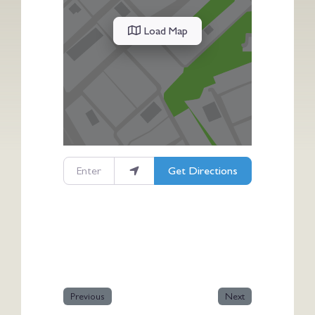
Load Map
Enter your location
Get Directions
Previous
Next