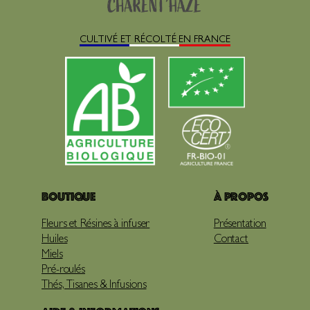
CULTIVÉ ET RÉCOLTÉ EN FRANCE
Boutique
À propos
Fleurs et Résines à infuser
Présentation
Huiles
Contact
Miels
Pré-roulés
Thés, Tisanes & Infusions