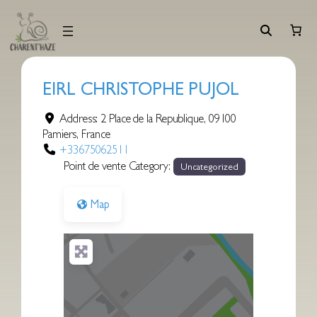
Aller
au
contenu
EIRL CHRISTOPHE PUJOL
Address:
2 Place de la Republique
,
09100
Pamiers
,
France
+33675062511
Point de vente Category:
Uncategorized
Map