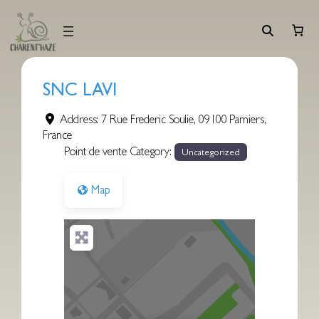
Aller
au
contenu
SNC LAVI
Address:
7 Rue Frederic Soulie
,
09100
Pamiers
,
France
Point de vente Category:
Uncategorized
Map