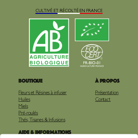
CULTIVÉ ET RÉCOLTÉ EN FRANCE
Boutique
À propos
Fleurs et Résines à infuser
Présentation
Huiles
Contact
Miels
Pré-roulés
Thés, Tisanes & Infusions
Aide & Informations