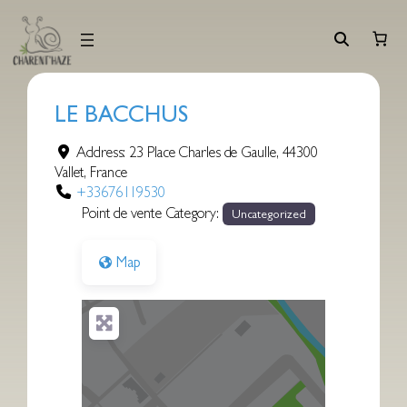
Aller
au
contenu
LE BACCHUS
Address:
23 Place Charles de Gaulle
,
44300
Vallet
,
France
+33676119530
Point de vente Category:
Uncategorized
Map