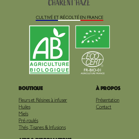
CULTIVÉ ET RÉCOLTÉ EN FRANCE
Boutique
À propos
Fleurs et Résines à infuser
Présentation
Huiles
Contact
Miels
Pré-roulés
Thés, Tisanes & Infusions