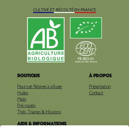
CULTIVÉ ET RÉCOLTÉ EN FRANCE
Boutique
À propos
Fleurs et Résines à infuser
Présentation
Huiles
Contact
Miels
Pré-roulés
Thés, Tisanes & Infusions
Aide & Informations