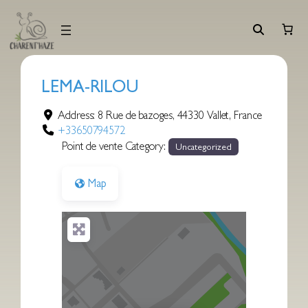
Aller
au
contenu
LEMA-RILOU
Address:
8 Rue de bazoges
,
44330
Vallet
,
France
+33650794572
Point de vente Category:
Uncategorized
Map