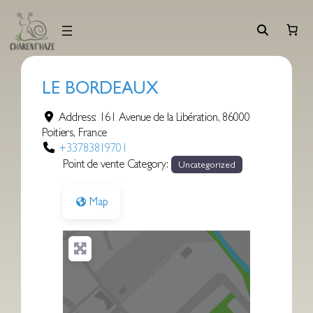
Aller
au
contenu
LE BORDEAUX
Address:
161 Avenue de la Libération
,
86000
Poitiers
,
France
+33783819701
Point de vente Category:
Uncategorized
Map