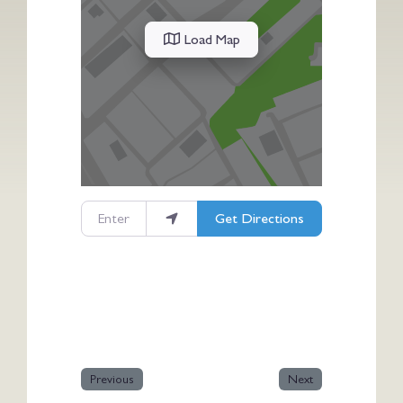
Load Map
Enter your location
Get Directions
Previous
Next