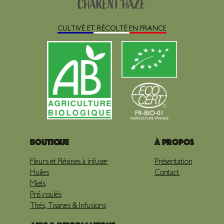
CULTIVÉ ET RÉCOLTÉ EN FRANCE
Boutique
À propos
Fleurs et Résines à infuser
Présentation
Huiles
Contact
Miels
Pré-roulés
Thés, Tisanes & Infusions