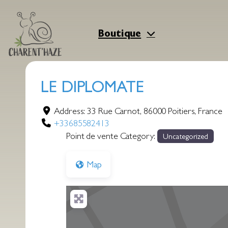
Aller
au
contenu
Boutique
LE DIPLOMATE
Address:
33 Rue Carnot
,
86000
Poitiers
,
France
+33685582413
Point de vente Category:
Uncategorized
Map