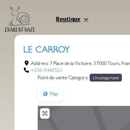
Aller
au
contenu
Boutique
LE CARROY
Address:
7 Place de la Victoire
,
37000
Tours
,
Fra
+33619442523
Point de vente Category:
Uncategorized
Map