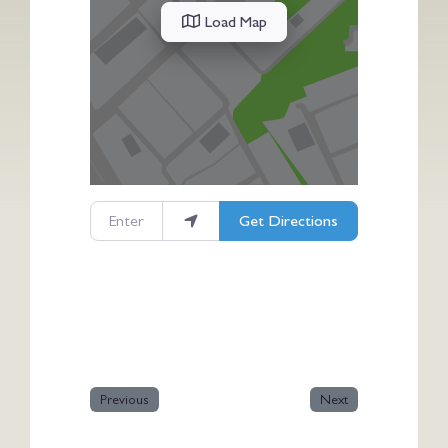
Load Map
Enter your location
Get Directions
Previous
Next