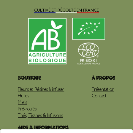
CULTIVÉ ET RÉCOLTÉ EN FRANCE
Boutique
À propos
Fleurs et Résines à infuser
Présentation
Huiles
Contact
Miels
Pré-roulés
Thés, Tisanes & Infusions
Aide & Informations