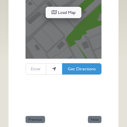
Load Map
Enter your location
Get Directions
Previous
Next