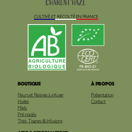
CULTIVÉ ET RÉCOLTÉ EN FRANCE
Boutique
À propos
Fleurs et Résines à infuser
Présentation
Huiles
Contact
Miels
Pré-roulés
Thés, Tisanes & Infusions