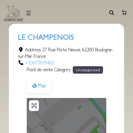
Aller
au
contenu
LE CHAMPENOIS
Address:
27 Rue Porte Neuve
,
62200
Boulogne-
sur-Mer
,
France
+33675919462
Point de vente Category:
Uncategorized
Map