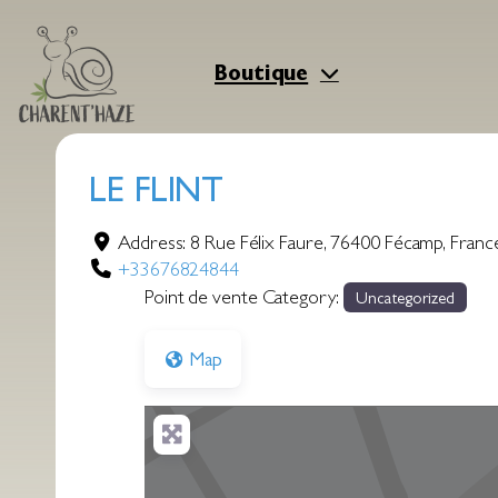
Aller
au
contenu
Boutique
LE FLINT
Address:
8 Rue Félix Faure
,
76400
Fécamp
,
Franc
+33676824844
Point de vente Category:
Uncategorized
Map