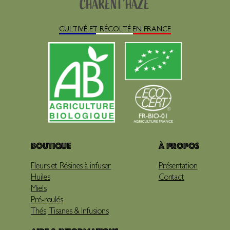
CULTIVÉ ET RÉCOLTÉ EN FRANCE
Boutique
À propos
Fleurs et Résines à infuser
Présentation
Huiles
Contact
Miels
Pré-roulés
Thés, Tisanes & Infusions