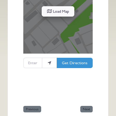
Load Map
Enter your location
Get Directions
Previous
Next