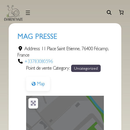
Aller
au
contenu
MAG PRESSE
Address:
11 Place Saint Etienne
,
76400
Fécamp
,
France
+33783080596
Point de vente Category:
Uncategorized
Map