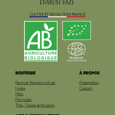
CULTIVÉ ET RÉCOLTÉ EN FRANCE
Boutique
À propos
Fleurs et Résines à infuser
Présentation
Huiles
Contact
Miels
Pré-roulés
Thés, Tisanes & Infusions