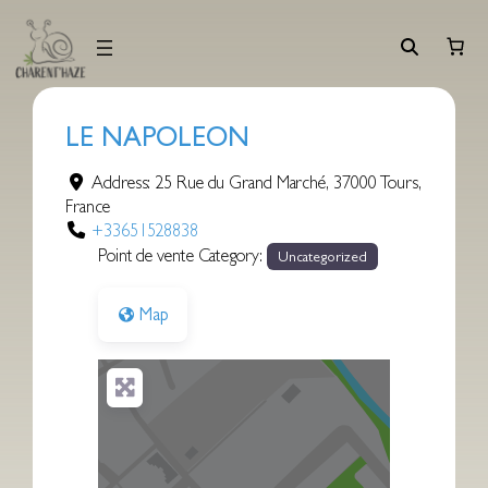
Aller
au
contenu
LE NAPOLEON
Address:
25 Rue du Grand Marché
,
37000
Tours
,
France
+33651528838
Point de vente Category:
Uncategorized
Map