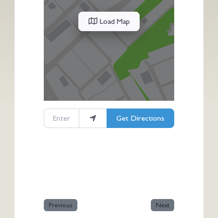
Load Map
Enter your location
Get Directions
Previous
Next