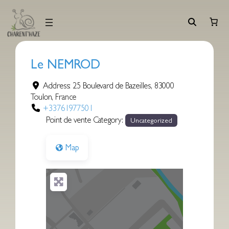
Aller
au
contenu
Le NEMROD
Address:
25 Boulevard de Bazeilles
,
83000
Toulon
,
France
+33761977501
Point de vente Category:
Uncategorized
Map