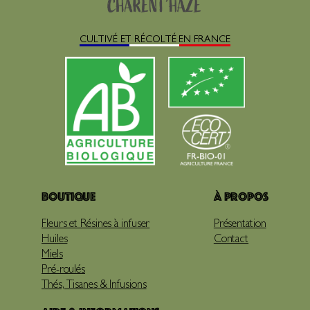
CULTIVÉ ET RÉCOLTÉ EN FRANCE
Boutique
À propos
Fleurs et Résines à infuser
Présentation
Huiles
Contact
Miels
Pré-roulés
Thés, Tisanes & Infusions