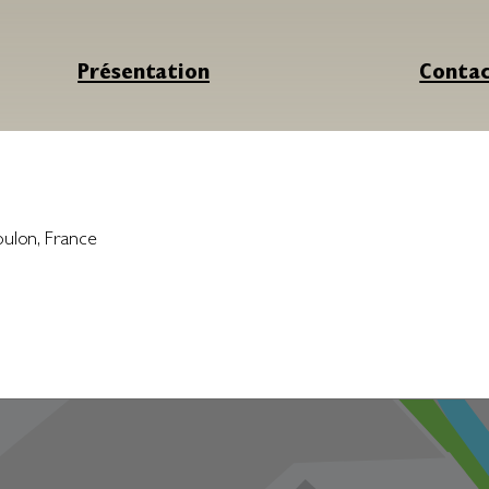
Présentation
Conta
oulon
,
France