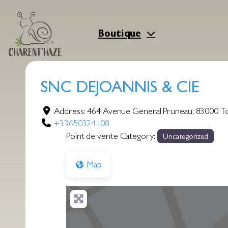
Aller
au
contenu
Boutique
SNC DEJOANNIS & CIE
Address:
464 Avenue General Pruneau
,
83000
T
+33650324108
Point de vente Category:
Uncategorized
Map