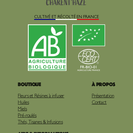
CULTIVÉ ET RÉCOLTÉ EN FRANCE
Boutique
À propos
Fleurs et Résines à infuser
Présentation
Huiles
Contact
Miels
Pré-roulés
Thés, Tisanes & Infusions