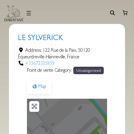
Aller
au
contenu
LE SYLVERICK
Address:
122 Rue de la Paix
,
50120
Équeurdreville-Hainneville
,
France
+33672335859
Point de vente Category:
Uncategorized
Map