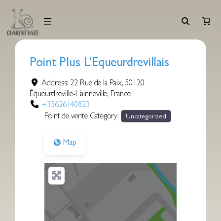
Aller
au
contenu
Point Plus L’Equeurdrevillais
Address:
22 Rue de la Paix
,
50120
Équeurdreville-Hainneville
,
France
+33626140823
Point de vente Category:
Uncategorized
Map