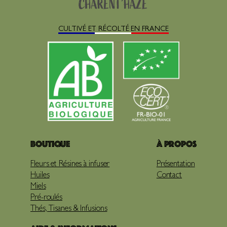
CULTIVÉ ET RÉCOLTÉ EN FRANCE
Boutique
À propos
Fleurs et Résines à infuser
Présentation
Huiles
Contact
Miels
Pré-roulés
Thés, Tisanes & Infusions