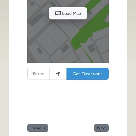
Load Map
Enter your location
Get Directions
Previous
Next