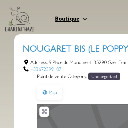
Aller
au
contenu
Boutique
NOUGARET BIS (LE POPPY
Address:
9 Place du Monument
,
35290
Gaël
,
Fran
+33672399107
Point de vente Category:
Uncategorized
Map