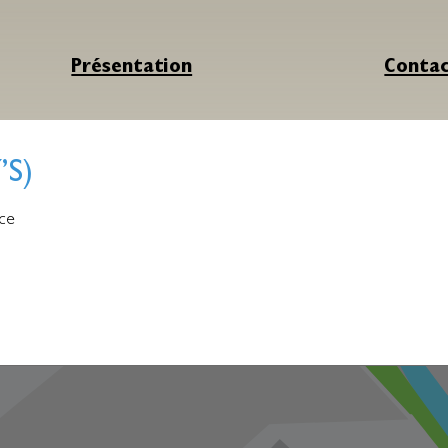
Présentation
Conta
’S)
ce