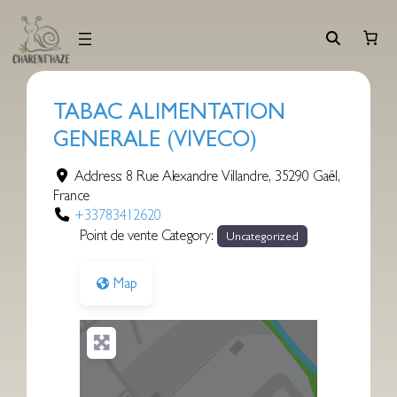
Aller
au
contenu
TABAC ALIMENTATION
GENERALE (VIVECO)
Address:
8 Rue Alexandre Villandre
,
35290
Gaël
,
France
+33783412620
Point de vente Category:
Uncategorized
Map