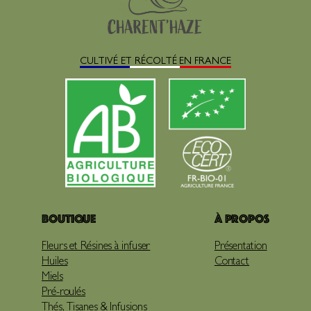
CULTIVÉ ET RÉCOLTÉ EN FRANCE
Boutique
À propos
Fleurs et Résines à infuser
Présentation
Huiles
Contact
Miels
Pré-roulés
Thés, Tisanes & Infusions